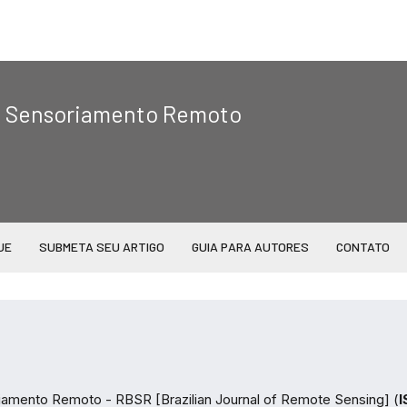
|
de Sensoriamento Remoto
UE
SUBMETA SEU ARTIGO
GUIA PARA AUTORES
CONTATO
riamento Remoto - RBSR [Brazilian Journal of Remote Sensing] (
I