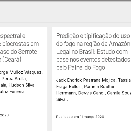
pectral e
Predição e tipificação do uso
e biocrostas em
do fogo na região da Amazôn
caso do Serrote
Legal no Brasil: Estudo com
 (Ceará)
base nos eventos detectados
pelo Painel do Fogo
Jorge Muñoz Vásquez,
 Perea Ardila,
Jack Endrick Pastrana Mojica, Tássia
aia, Hudson Silva
Fraga Belloli , Pamela Boelter
triz Ferreira
Herrmann, Deyvis Cano , Camila Sou
Silva .
l 2026
Publicado em 11 março 2026