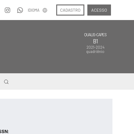
CADASTRO
ACESSO
IDIOMA
QUALIS-CAPES
B1
2021-2024
quadriênio
SSN
: